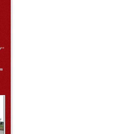
9°°
im