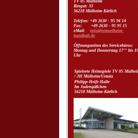
TV 05 Mülheim
Ringstr. 33
56218 Mülheim-Kärlich
Telefon: +49 2630 - 95 94 14
Fax: +49 2630 - 95 95 15
eMail:
info@tvmuelheim-
handball.de
Öffnungszeiten des Servicebüros:
Montag und Donnerstag 17°° bis 1
Uhr
Spielorte Heimspiele TV 05 Mülhe
/ JH Mülheim/Urmitz
Philipp-Heift-Halle
Im Judengäßchen
56218 Mülheim-Kärlich