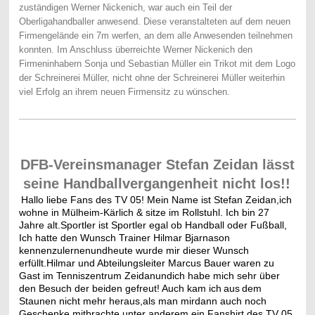
zuständigen Werner Nickenich, war auch ein Teil der
Oberligahandballer anwesend. Diese veranstalteten auf dem neuen
Firmengelände ein 7m werfen, an dem alle Anwesenden teilnehmen
konnten. Im Anschluss überreichte Werner Nickenich den
Firmeninhabern Sonja und Sebastian Müller ein Trikot mit dem Logo
der Schreinerei Müller, nicht ohne der Schreinerei Müller weiterhin
viel Erfolg an ihrem neuen Firmensitz zu wünschen.
DFB-Vereinsmanager Stefan Zeidan lässt
seine Handballvergangenheit nicht los!!
Hallo liebe Fans des TV 05
! M
ein Name ist Stefan Zeidan
,
ich
wohne in Mülheim-Kärlich & sitze im Rollstuhl. Ich bin 27
Jahre alt
.
Sportler ist Sportler egal ob Handball oder Fußball,
Ich hatte den Wunsch Trainer Hilmar Bjarnason
kennenzulernen
und
heute wurde mir dieser Wunsch
erfüllt
.
Hilmar und Abteilungsleiter Marcus Bauer waren zu
Gast im Tenniszentrum Zeidan
und
ich habe mich sehr über
den Besuch der beiden gefreut!
Auch k
am ich
aus
dem
S
taunen nicht mehr heraus
,
als man mi
r
dann auch noch
Geschenke mitbrachte
,
unter anderem ein Fanshirt des TV 05
.