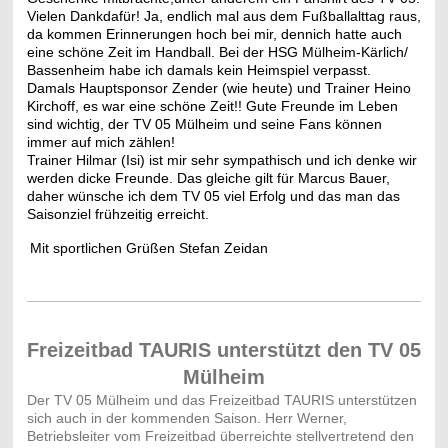
Vielen Dank
dafür! Ja, endlich mal aus dem Fußballalttag raus,
da kommen Erin
nerunge
n hoch bei mir, denn
ich hatte auch
eine schöne Zeit im Handball. Bei der HSG Mülheim-Kärlich/
Bassenheim habe ich damals kein Heimspiel verpasst.
Damals Hauptsponsor Zender (wie heute) und Trainer Heino
Kirchoff, es war eine schöne Zeit!! Gute Freunde im Leben
sind wichtig, der TV 05 Mülheim und seine Fans können
immer auf mich zählen!
Trainer Hilmar (Isi) ist mir sehr sympathisch und ich denke wir
werden dicke Freunde. Das gleiche gilt für Marcus Bauer,
daher wünsche ich dem TV 05 viel Erfolg und das man das
Saisonziel frühzeitig erreicht.
Mit sportlichen Grüßen Stefan Zeidan
Freizeitbad TAURIS unterstützt den TV 05
Mülheim
Der TV 05 Mülheim und das Freizeitbad TAURIS unterstützen
sich auch in der kommenden Saison. Herr Werner,
Betriebsleiter vom Freizeitbad überreichte stellvertretend den