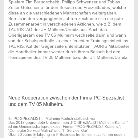
Spielern Tim Brandscheidt, Philipp Schwenzer und Tobias
Zelter Gutscheine für den Besuch des Freizeitbades, welche
diese an die verschiedenen Mannschaften weitergaben.
Bereits in den vergangenen Jahren zeichnete sich die gute
Zusammenarbeit in verschiedenen Aktionen, wie z.B. dem
TAURISTAG der JH Mülheim/Urmitz aus. Auch das
Oberligateam des TV 05 Mülheim wechselte dann und wann
von der Schulsporthalle zu einer feuchten Trainingseinheit ins
TAURIS. Auf der Gegenseite unterstützten TAURIS Mitarbeiter
die Handballer immer wieder durch ihrem Besuch bei den
Heimspielen des TV 05 Mülheim bzw. der JH Mülheim/Urmitz.
Neue Kooperation zwischen der Firma PC-Spezialist
und dem TV 05 Mülheim.
Ihr PC-SPEZIALIST in Mülheim-Kärlich stellt sich vor:
Das 2013 gegründete Unternehmen „PC-SPEZIALIST Mülheim-Kärlich“
ist ein Gemeinschaftsprojekt der Firmen “PC-SPEZIALIST Koblenz”,
“Computer Service Malina” und “IT-Service Klar“.
Über 20 Jahre Erfahrung im IT-Business treffen somit auf einen neuen