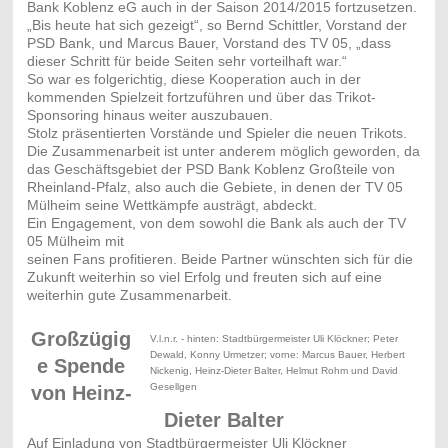
Bank Koblenz eG auch in der Saison 2014/2015 fortzusetzen.
„Bis heute hat sich gezeigt“, so Bernd Schittler, Vorstand der
PSD Bank, und Marcus Bauer, Vorstand des TV 05, „dass
dieser Schritt für beide Seiten sehr vorteilhaft war.“
So war es folgerichtig, diese Kooperation auch in der
kommenden Spielzeit fortzuführen und über das Trikot-
Sponsoring hinaus weiter auszubauen.
Stolz präsentierten Vorstände und Spieler die neuen Trikots.
Die Zusammenarbeit ist unter anderem möglich geworden, da
das Geschäftsgebiet der PSD Bank Koblenz Großteile von
Rheinland-Pfalz, also auch die Gebiete, in denen der TV 05
Mülheim seine Wettkämpfe austrägt, abdeckt.
Ein Engagement, von dem sowohl die Bank als auch der TV
05 Mülheim mit
seinen Fans profitieren. Beide Partner wünschten sich für die
Zukunft weiterhin so viel Erfolg und freuten sich auf eine
weiterhin gute Zusammenarbeit.
Großzügig
V.l.n.r. - hinten: Stadtbürgermeister Uli Klöckner; Peter
Dewald, Konny Urmetzer; vorne: Marcus Bauer, Herbert
e Spende
Nickenig, Heinz-Dieter Balter, Helmut Rohm und David
Gesellgen
von Heinz-
Dieter Balter
Auf Einladung von Stadtbürgermeister Uli Klöckner