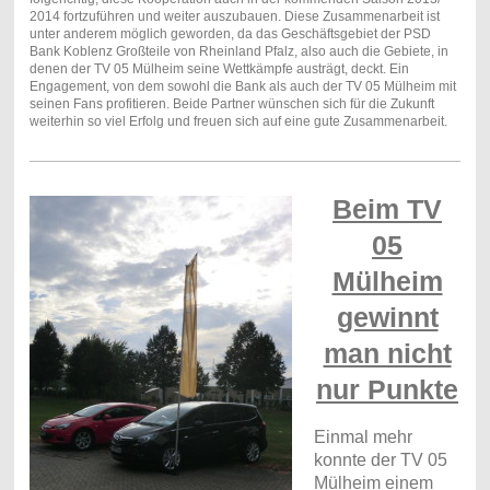
2014 fortzuführen und weiter auszubauen. Diese Zusammenarbeit ist
unter anderem möglich geworden, da das Geschäftsgebiet der PSD
Bank Koblenz Großteile von Rheinland Pfalz, also auch die Gebiete, in
denen der TV 05 Mülheim seine Wettkämpfe austrägt, deckt. Ein
Engagement, von dem sowohl die Bank als auch der TV 05 Mülheim mit
seinen Fans profitieren. Beide Partner wünschen sich für die Zukunft
weiterhin so viel Erfolg und freuen sich auf eine gute Zusammenarbeit.
Beim TV
05
Mülheim
gewinnt
man nicht
nur Punkte
Einmal mehr
konnte der TV 05
Mülheim einem