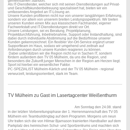
gemeinsamen Standort.
Als IT-Dienstleister, welcher sich mit seinen Dienstleistungen auf Privat-
und Geschäftskundenbetreuung spezialisiert hat, bieten wir ein
umfassendes Angebot an IT-Lösung an.
Unsere Kunden profitieren nicht nur von unserer langjährigen Erfahrung,
sondern vor allem von unserem breiten Leistungsspektrum. Wir bieten
unseren Kunden einen Mix aus klassischem Fachhandel, eigener
Fachwerkstatt und IT-Dienstleistungen direkt vor Ort.
Unsere Leistungen, sei es Beratung, Projektplanung,
Projektdurchführung, Inbetriebnahme, Support oder Instandhaltung, sind
dabei durch individuelle Abstimmung auf die Bedürfnisse unserer
Kunden gekennzeichnet. Ein flexibler Vor-Ort-Service ergänzt unser
Supportteam im Haus, sodass wir umgehend und zeitnah auf
Anforderungen durch unsere Kunden reagieren zu können.
Dabei unterstützen wir die Region nicht nur in Sachen IT, sondern
fördern außerdem den TV 05 Mülheim, da uns die Region, und
besonders die Zukunft junger Menschen in der Region am Herzen liegt.
Sport ist hierbei ein wesentlicher Faktor.
PC-SPEZIALIST Mülheim-Kärlich und der TV 05 Mülheim - regional
verwurzelt, leistungsorientiert, stark im Team.
TV Mülheim zu Gast im Lasertagcenter Weißenthurm
Am Sonntag den 24.08. stand
in der letzten Vorbereitungsphase der 1. Herrenmannschaft des TV 05
Mülheim ein
Teambuildingtag
auf dem Programm. Morgens um neun
Uhr trafen sich die von Hilmar
Bjarnason
trainierten Handballer auf dem
Parkplatz des heimischen Schul- und Sportzentrums und machten sich