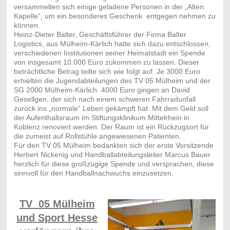
versammelten sich einige geladene Personen in der „Alten
Kapelle“, um ein besonderes Geschenk entgegen nehmen zu
können.
Heinz-Dieter Balter, Geschäftsführer der Firma Balter
Logistics, aus Mülheim-Kärlich hatte sich dazu entschlossen,
verschiedenen Institutionen seiner Heimatstadt ein Spende
von insgesamt 10.000 Euro zukommen zu lassen. Dieser
beträchtliche Betrag teilte sich wie folgt auf. Je 3000 Euro
erhielten die Jugendabteilungen des TV 05 Mülheim und der
SG 2000 Mülheim-Kärlich. 4000 Euro gingen an David
Gesellgen, der sich nach einem schweren Fahrradunfall
zurück ins „normale“ Leben gekämpft hat. Mit dem Geld soll
der Aufenthaltsraum im Stiftungsklinikum Mittelrhein in
Koblenz renoviert werden. Der Raum ist ein Rückzugsort für
die zumeist auf Rollstühle angewiesenen Patienten.
Für den TV 05 Mülheim bedankten sich der erste Vorsitzende
Herbert Nickenig und Handballabteilungsleiter Marcus Bauer
herzlich für diese großzügige Spende und versprachen, diese
sinnvoll für den Handballnachwuchs einzusetzen.
TV 05 Mülheim
und Sport Hesse