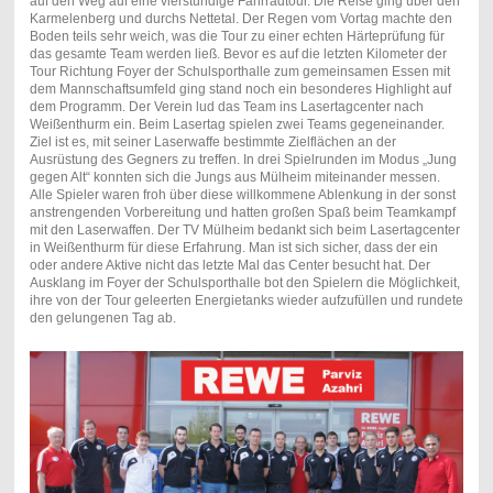
auf den Weg auf eine vierstündige Fahrradtour. Die Reise ging über den
Karmelenberg
und durchs Nettetal. Der Regen vom Vortag machte den
Boden teils sehr weich, was die Tour zu einer echten Härteprüfung für
das gesamte Team werden ließ. Bevor es auf die letzten Kilometer der
Tour Richtung Foyer der Schulsporthalle zum gemeinsamen Essen mit
dem Mannschaftsumfeld ging stand noch ein besonderes Highlight auf
dem Programm. Der Verein lud das Team ins
Lasertagcenter
nach
Weißenthurm ein. Beim
Lasertag
spielen zwei Teams gegeneinander.
Ziel ist es, mit seiner Laserwaffe bestimmte Zielflächen an der
Ausrüstung des Gegners zu treffen. In drei Spielrunden im Modus „Jung
gegen Alt“ konnten sich die Jungs aus Mülheim miteinander messen.
Alle Spieler waren froh über diese willkommene Ablenkung in der sonst
anstrengenden Vorbereitung und hatten großen Spaß beim Teamkampf
mit den Laserwaffen. Der TV Mülheim bedankt sich beim
Lasertagcenter
in Weißenthurm für diese Erfahrung. Man ist sich sicher, dass der ein
oder andere Aktive nicht das letzte Mal das Center besucht hat. Der
Ausklang im Foyer der Schulsporthalle bot den Spielern die Möglichkeit,
ihre von der Tour geleerten Energietanks wieder aufzufüllen und rundete
den gelungenen Tag ab.