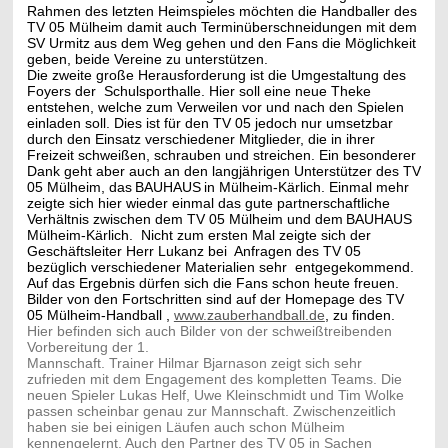
Rahmen des letzten Heimspieles möchten die Handballer des
TV 05 Mülheim damit auch Terminüberschneidungen mit dem
SV Urmitz aus dem Weg gehen und den Fans die Möglichkeit
geben, beide Vereine zu unterstützen.
Die zweite große Herausforderung ist die Umgestaltung des
Foyers der Schulsporthalle. Hier soll eine neue Theke
entstehen, welche zum Verweilen vor und nach den Spielen
einladen soll. Dies ist für den TV 05 jedoch nur umsetzbar
durch den Einsatz verschiedener Mitglieder, die in ihrer
Freizeit schweißen, schrauben und streichen. Ein besonderer
Dank geht aber auch an den langjährigen Unterstützer des TV
05 Mülheim, das
BAUHAUS
in Mülheim-Kärlich. Einmal mehr
zeigte sich hier wieder einmal das gute partnerschaftliche
Verhältnis zwischen dem TV 05 Mülheim und dem
BAUHAUS
Mülheim-Kärlich. Nicht zum ersten Mal zeigte sich der
Geschäftsleiter Herr Lukanz bei Anfragen des TV 05
bezüglich verschiedener Materialien sehr entgegekommend.
Auf das Ergebnis dürfen sich die Fans schon heute freuen.
Bilder von den Fortschritten sind auf der Homepage des TV
05 Mülheim-Handball ,
www.zauberhandball.de
, zu finden.
Hier befinden sich auch Bilder von der schweißtreibenden
Vorbereitung der 1.
Mannschaft. Trainer Hilmar Bjarnason zeigt sich sehr
zufrieden mit dem Engagement des kompletten Teams. Die
neuen Spieler Lukas Helf, Uwe Kleinschmidt und Tim Wolke
passen scheinbar genau zur Mannschaft. Zwischenzeitlich
haben sie bei einigen Läufen auch schon Mülheim
kennengelernt. Auch den Partner des TV 05 in Sachen