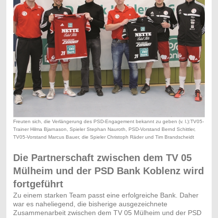
Freuten sich, die Verlängerung des PSD-Engagement bekannt zu geben (v. l.):TV05-
Trainer Hilma Bjarnason, Spieler Stephan Nauroth, PSD-Vorstand Bernd Schittler,
TV05-Vorstand Marcus Bauer, die Spieler Christoph Räder und Tim Brandscheidt
Die Partnerschaft zwischen dem TV 05
Mülheim und der PSD Bank Koblenz wird
fortgeführt
Zu einem starken Team passt eine erfolgreiche Bank. Daher
war es naheliegend, die bisherige ausgezeichnete
Zusammenarbeit zwischen dem TV 05 Mülheim und der PSD