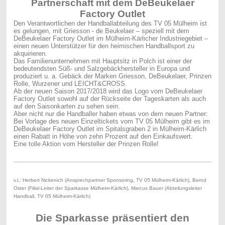
Partnerschaft mit dem DeBeukelaer
Factory Outlet
Den Verantwortlichen der Handballabteilung des TV 05 Mülheim ist
es gelungen, mit Griesson - de Beukelaer – speziell mit dem
DeBeukelaer Factory Outlet im Mülheim-Kärlicher Industriegebiet –
einen neuen Unterstützer für den heimischen Handballsport zu
akquirieren.
Das Familienunternehmen mit Hauptsitz in Polch ist einer der
bedeutendsten Süß- und Salzgebäckhersteller in Europa und
produziert u. a. Gebäck der Marken Griesson, DeBeukelaer, Prinzen
Rolle, Wurzener und LEICHT&CROSS.
Ab der neuen Saison 2017/2018 wird das Logo vom DeBeukelaer
Factory Outlet sowohl auf der Rückseite der Tageskarten als auch
auf den Saisonkarten zu sehen sein.
Aber nicht nur die Handballer haben etwas von dem neuen Partner:
Bei Vorlage des neuen Einzeltickets vom TV 05 Mülheim gibt es im
DeBeukelaer Factory Outlet im Spitalsgraben 2 in Mülheim-Kärlich
einen Rabatt in Höhe von zehn Prozent auf den Einkaufswert.
Eine tolle Aktion vom Hersteller der Prinzen Rolle!
v.l.: Herbert Nickenich (Ansprechpartner Sponsoring, TV 05 Mülheim-Kärlich), Bernd
Oster (Filial-Leiter der Sparkasse Mülheim-Kärlich), Marcus Bauer (Abteilungsleiter
Handball, TV 05 Mülheim-Kärlich)
Die Sparkasse präsentiert den