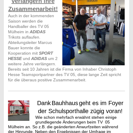
verlängern ihre
Zusammenarbeit!
Auch in der kommenden
Saison werden die
Handballer des TV 05
Mülheim in
ADIDAS
Trikots auflaufen.
Abteilungsleiter Marcus
Bauer konnte die
Kooperation mit
SPORT
HESSE
und
ADIDAS
um 2
weitere Jahre verlängern.
Bereits seit 10 Jahren ist die Firma von Inhaber Christoph
Hesse Teamsportpartner des TV 05, diese lange Zeit spricht
für die überaus positive Zusammenarbeit.
Dank
Bauhhaus
geht es im Foyer
der Schulsporthalle zügig voran!
Wie schon mehrfach erwähnt stehen einige
grundlegende Änderungen beim TV 05
Mülheim an. So z.B. die geänderten Anwurfzeiten während
der Hinrunde. Neben den Ergebnissen der Umfrage im