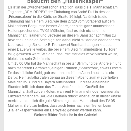
“
besucht den „Hallenkasper
Es ist in der Zwischenzeit schon Tradition, dass die 1. Mannschaft am
Tag nach „DEM DERBY“ der Einladung von André Puff in dessen
„Friseursaloon“ in die Kärlicher Straße 16 folgt. Natürlich ist die
Stimmung nach einem Sieg, wie dem 27:20 vom Vorabend auf dem
Mallendarer Berg umso besser. André, der nicht ganz unumstrittene
Hallensprecher des TV 05 Mülheim, lässt es sich nicht nehmen
Mannschaft, Trainer und Betreuer an diesem Samstagnachmittag zu
bewirten und beide Seiten geizen dabei nicht mit der ein oder anderen
Überraschung. So kam z.B. Pressewart Bernhard Langen knapp an
einer Dauerwelle vorbei, die bei einem Sieg mit mindestens 10 Toren
fällig gewesen wäre. Wie der Friseurmeister dies verwirklichen wollte,
bleibt also sein Geheimnis.
Um 15:00 Uhr traf die Mannschaft in bester Stimmung bei André ein und
nach mehreren Getränken, einigen Runden „Sivveström“, etwas Festem
für das leibliche Wohl, gab es dann am frühen Abend nochmals ein
Derby. Rein zufällig trafen genau an diesem Abend zum wiederholten
Male der BVB und die Bayern aufeinander. Für diese eineinhalb
Stunden teilt sich dann das Team. André und ein Großteil der
Mannschaft hält zu den Roten, während Hilmar mehr oder weniger als
Einzelkämpfer dem BVB die Daumen drückt. Aber auch in dieser Phase
merkt man deutlich die gute Stimmung in der Mannschaft des TV 05
Mülheim. Bleibt zu hoffen, dass auch beim nächsten Treffen beim
„Hallenkasper“ wieder ein Derbysieg gefeiert werden kann.
Weitere Bilder findet ihr in der Galerie!