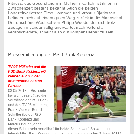
Fitness, das Gesundarium in Mülheim-Kärlich, ist ihnen in
Zwischenzeit bestens bekannt. Auch die beiden
Langzeitverletzten Timo Hommen und Þröstur Bjarkason
befinden sich auf einem guten Weg zurück in die Mannschaft.
Der unschöne Wechsel von Philipp Woods, der sich trotz
Zusage im Januar völlig unerwartet nach Vallendar
verabschiedete, scheint also gut kompensierbar zu sein.
Pressemitteilung der PSD Bank Koblenz
TV 05 Mülheim und die
PSD Bank Koblenz eG
bleiben auch in der
kommenden Saison
Partner
03.05.2013
- „Bis heute
hat sich gezeigt“, so die
Vorstände der PSD Bank
und des TV 05 Mülheim,
Franz Merkes, Bernd
Schittler (beide PSD
Bank Koblenz) und
Marcus Bauer, „dass
dieser Schritt sehr vorteilhaft für beide Seiten war.“ So war es nur
folgerichtig, diese Kooperation auch in der kommenden Saison 2013/