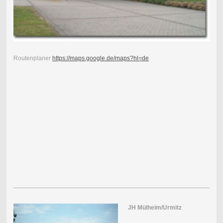
Routenplaner
https://maps.google.de/maps?hl=de
JH Mülheim/Urmitz