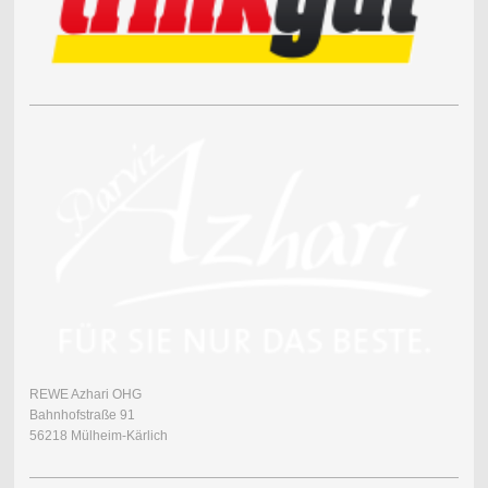
REWE Azhari OHG
Bahnhofstraße 91
56218 Mülheim-Kärlich